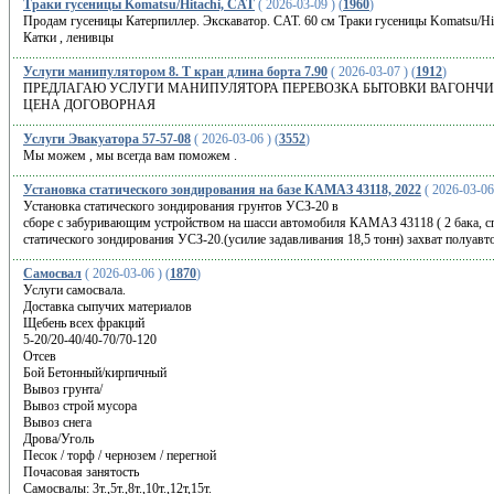
Траки гусеницы Komatsu/Hitachi, CAT
( 2026-03-09 ) (
1960
)
Продам гусеницы Катерпиллер. Экскаватор. CAT. 60 см Траки гусеницы Komatsu/Hit
Катки , ленивцы
Услуги манипулятором 8. Т кран длина борта 7.90
( 2026-03-07 ) (
1912
)
ПРЕДЛАГАЮ УСЛУГИ МАНИПУЛЯТОРА ПЕРЕВОЗКА БЫТОВКИ ВАГОНЧ
ЦЕНА ДОГОВОРНАЯ
Услуги Эвакуатора 57-57-08
( 2026-03-06 ) (
3552
)
Мы можем , мы всегда вам поможем .
Установка статического зондирования на базе КАМАЗ 43118, 2022
( 2026-03-06 
Установка статического зондирования грунтов УСЗ-20 в
сборе с забуривающим устройством на шасси автомобиля КАМАЗ 43118 ( 2 бака, сп
статического зондирования УСЗ-20.(усилие задавливания 18,5 тонн) захват полуав
Самосвал
( 2026-03-06 ) (
1870
)
Услуги самосвала.
Доставка сыпучих материалов
Щебень всех фракций
5-20/20-40/40-70/70-120
Отсев
Бой Бетонный/кирпичный
Вывоз грунта/
Вывоз строй мусора
Вывоз снега
Дрова/Уголь
Песок / торф / чернозем / перегной
Почасовая занятость
Самосвалы: 3т.,5т.,8т.,10т.,12т,15т.