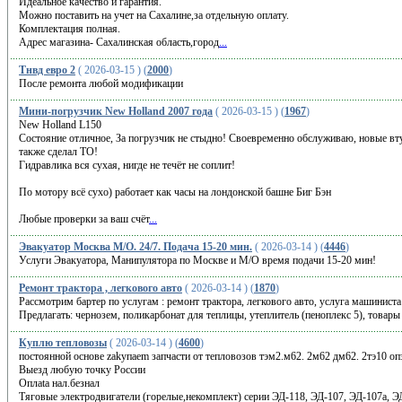
Идеальное качество и гарантия.
Можно поставить на учет на Сахалине,за отдельную оплату.
Комплектация полная.
Адрес магазина- Сахалинская область,город
...
Тнвд евро 2
( 2026-03-15 ) (
2000
)
После ремонта любой модификации
Мини-погрузчик New Holland 2007 года
( 2026-03-15 ) (
1967
)
New Holland L150
Состояние отличное, За погрузчик не стыдно! Своевременно обслуживаю, новые вту
также сделал ТО!
Гидравлика вся сухая, нигде не течёт не соплит!
По мотору всё сухо) работает как часы на лондонской башне Биг Бэн
Любые проверки за ваш счёт
...
Эвакуатор Москва М/О. 24/7. Подача 15-20 мин.
( 2026-03-14 ) (
4446
)
Услуги Эвакуатора, Манипулятора по Москве и М/О время подачи 15-20 мин!
Ремонт трактора , легкового авто
( 2026-03-14 ) (
1870
)
Рассмотрим бартер по услугам : ремонт трактора, легкового авто, услуга машиниста
Предлагать: чернозем, поликарбонат для теплицы, утеплитель (пеноплекс 5), товары
Куплю тепловозы
( 2026-03-14 ) (
4600
)
постоянной основе zakyпaem запчасти от тепловозов тэм2.м62. 2м62 дм62. 2тэ10 опэ
Выезд любую точку России
Oплata нал.безнал
Тяговые электродвигатели (горелые,некомплект) серии ЭД-118, ЭД-107, ЭД-107а,