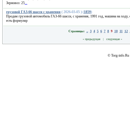
Зерновоз: 25
...
грузовой ГАЗ-66 шасси с хранения
( 2026-03-05 ) (
1859
)
Продам грузовой автомобиль ГАЗ-66 шасси, с хранения, 1991 год, машина на ходу, 
есть формуляр
Страницы:
..
3
4
5
6
7
8
9
10
11
12
« предыдущая
|
следующая »
© Torg-info.Ru