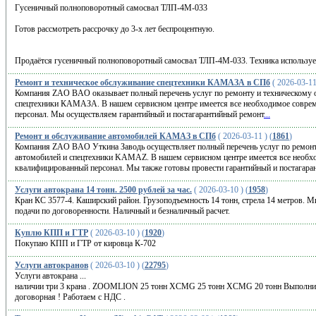
Гусеничный полноповоротный самосвал ТЛП-4М-033
Готов рассмотреть рассрочку до 3-х лет беспроцентную.
Продаётся гусеничный полноповоротный самосвал ТЛП-4М-033. Техника использует
Ремонт и техническое обслуживание спецтехники КАМАЗА в СПб
( 2026-03-11 
Компания ZAO BAO оказывает полный перечень услуг по ремонту и техническому 
спецтехники КАМАЗА. В нашем сервисном центре имеется все необходимое совре
персонал. Мы осуществляем гарантийный и постагарантийный ремонт
...
Ремонт и обслуживание автомобилей КАМАЗ в СПб
( 2026-03-11 ) (
1861
)
Компания ZAO BAO Уткина Заводь осуществляет полный перечень услуг по ремон
автомобилей и спецтехники KAMAZ. В нашем сервисном центре имеется все необх
квалифицированный персонал. Мы также готовы провести гарантийный и постагара
Услуги автокрана 14 тонн. 2500 рублей за час.
( 2026-03-10 ) (
1958
)
Кран КС 3577-4. Каширский район. Грузоподъемность 14 тонн, стрела 14 метров. Ми
подачи по договоренности. Наличный и безналичный расчет.
Куплю КПП и ГТР
( 2026-03-10 ) (
1920
)
Покупаю КПП и ГТР от кировца К-702
Услуги автокранов
( 2026-03-10 ) (
22795
)
Услуги автокрана ...
наличии три 3 крана . ZOOMLION 25 тонн XCMG 25 тонн XCMG 20 тонн Выполни
договорная ! Работаем с НДС .