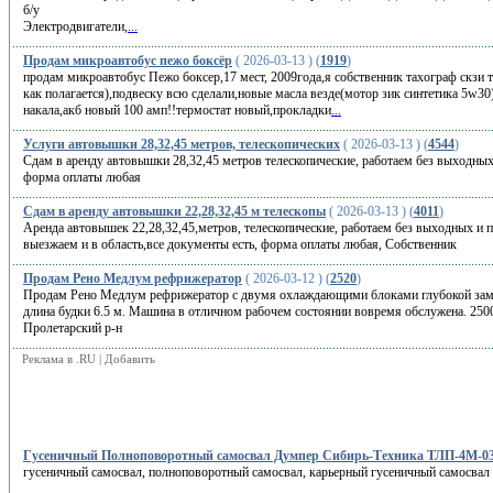
б/у
Электродвигатели,
...
Продам микроавтобус пежо боксёр
( 2026-03-13 ) (
1919
)
продам микроавтобус Пежо боксер,17 мест, 2009года,я собственник тахограф скзи т
как полагается),подвеску всю сделали,новые масла везде(мотор зик синтетика 5w3
накала,акб новый 100 амп!!термостат новый,прокладки
...
Услуги автовышки 28,32,45 метров, телескопических
( 2026-03-13 ) (
4544
)
Сдам в аренду автовышки 28,32,45 метров телескопические, работаем без выходных
форма оплаты любая
Сдам в аренду автовышки 22,28,32,45 м телескопы
( 2026-03-13 ) (
4011
)
Аренда автовышек 22,28,32,45,метров, телескопические, работаем без выходных и 
выезжаем и в область,все документы есть, форма оплаты любая, Собственник
Продам Рено Медлум рефрижератор
( 2026-03-12 ) (
2520
)
Продам Рено Медлум рефрижератор с двумя охлаждающими блоками глубокой замор
длина будки 6.5 м. Машина в отличном рабочем состоянии вовремя обслужена. 2500
Пролетарский р-н
Реклама в .RU
|
Добавить
Гусеничный Полноповоротный самосвал Думпер Сибирь-Техника ТЛП-4М-03
гусеничный самосвал, полноповоротный самосвал, карьерный гусеничный самосвал