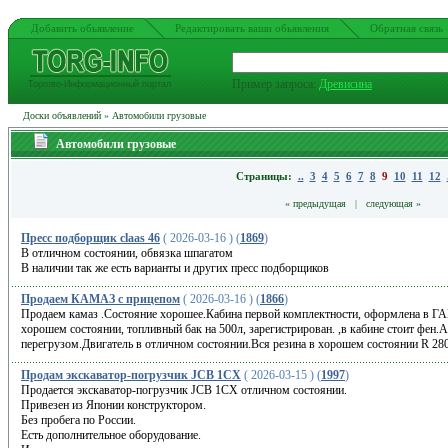
Добавить обьявление
Редактировать ваши обьявления
Обратная связь
Пример запроса:
Древисина
Торгово-Информационный портал
Доски объявлений
»
Автомобили грузовые
Автомобили грузовые
Страницы:
..
3
4
5
6
7
8
9
10
11
12
« предыдущая
|
следующая »
Пресс подборщик claas 46
( 2026-03-16 ) (
1869
)
В отличном состоянии, обвязка шпагатом
В наличии так же есть варианты и других пресс подборщиков
Продаем КАМАЗ с прицепом
( 2026-03-16 ) (
1866
)
Продаем камаз .Состояние хорошее.Кабина первой комплектности, оформлена в ГАИ
хорошем состоянии, топливный бак на 500л, зарегистрирован. ,в кабине стоит фен.
перегрузом.Двигатель в отличном состоянии.Вся резина в хорошем состоянии R 280
Продам экскаватор-погрузчик JCB 1CX
( 2026-03-15 ) (
1997
)
Продается экскаватор-погрузчик JCB 1CX отличном состоянии.
Привезен из Японии конструктором.
Без пробега по России.
Есть дополнительное оборудование.