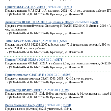
Прицеп МАЗ САТ-14А, 2002 г
( 2026-03-01 ) (
4781
)
Продажа прицепа МАЗ САТ-14А, самосвал, 2002 г, Q-14 тон, состояние рабочее, П
+7 (938) 426-40-84, 8-861-2322446, Краснодар, ул. Дежнева 31
Экскаватор HITACHI EX300LC-5, Япония, 2002 г
( 2026-03-01 ) (
5291
)
Продажа строительной техники Экскаватор HITACHI EX300LC-5, Япония, 2002 г, Vк-
час, тех исправен
+7 (938) 426-40-84, 8-861-2322446, Краснодар, ул. Дежнева 31
Тягач МАЗ-642208, 2005 г
( 2026-03-01 ) (
5232
)
Продаю тягач МАЗ-642208, 2005 г, 3х осн, двиг 7511 (раздельные головки), 390 лс,
пробег 268600 км, сост рабочее
+7 (938) 426-40-84, 8-861-2322446, Краснодар, ул. Дежнева 31
Прицеп ЧМЗАП-5523А
( 2026-03-01 ) (
5171
)
Продажа прицепа ЧМЗАП-5523А, в габарите 2.5 м, для перевозки техники, Q=22500 
+7 (938) 426-40-84, 8-861-2322446, Краснодар, ул. Дежнева 31
Прицеп самосвал СЗАП-8543
( 2026-03-01 ) (
5097
)
Продается прицеп самосвал СЗАП-8543, 2003 г, Q=10 т, тех исправен.
+7 (938) 426-40-84, 8-861-2322446, Краснодар, ул. Дежнева 31
Компрессор ПР-10М, 1980 г
( 2026-03-01 ) (
5169
)
Продажа компрессора ПР-10М, 1980 г, винтовой, дизель А-01, тех исправен, нараб 
+7 (938) 426-40-84, 8-861-2322446, Краснодар, ул. Дежнева 31
Вагон (бытовка) 6х2.5, 2003 г
( 2026-03-01 ) (
5158
)
Продажа вагона (бытовка) 6х2.5, утепленный, 1984 г.