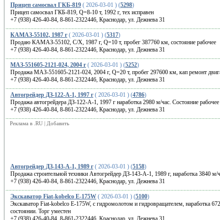
Прицеп самосвал ГКБ-819
( 2026-03-01 ) (
5298
)
Прицеп самосвал ГКБ-819, Q=8-10 т, 1992 г, тех исправен
+7 (938) 426-40-84, 8-861-2322446, Краснодар, ул. Дежнева 31
КАМАЗ-55102, 1987 г
( 2026-03-01 ) (
5317
)
Продаю КАМАЗ-55102, С/Х, 1987 г, Q=10 т, пробег 387760 км, состояние рабочее
+7 (938) 426-40-84, 8-861-2322446, Краснодар, ул. Дежнева 31
МАЗ-551605-2121-024, 2004 г
( 2026-03-01 ) (
5252
)
Продажа МАЗ-551605-2121-024, 2004 г, Q=20 т, пробег 297600 км, кап ремонт двига
+7 (938) 426-40-84, 8-861-2322446, Краснодар, ул. Дежнева 31
Автогрейдер ДЗ-122-А-1, 1997 г
( 2026-03-01 ) (
4786
)
Продажа автогрейдера ДЗ-122-А-1, 1997 г наработка 2980 м/час. Состояние рабочее
+7 (938) 426-40-84, 8-861-2322446, Краснодар, ул. Дежнева 31
Реклама в .RU
|
Добавить
Автогрейдер ДЗ-143-А-1, 1989 г
( 2026-03-01 ) (
5158
)
Продажа строительной техники Автогрейдер ДЗ-143-А-1, 1989 г, наработка 3840 м/ч
+7 (938) 426-40-84, 8-861-2322446, Краснодар, ул. Дежнева 31
Экскаватор Fiat-kobelco E-175W
( 2026-03-01 ) (
5100
)
Экскаватор Fiat-kobelco E-175W, с гидромолотом и гидровращателем, наработка 6720
состоянии. Торг уместен
+7 (938) 426-40-84, 8-861-2322446, Краснодар, ул. Дежнева 31