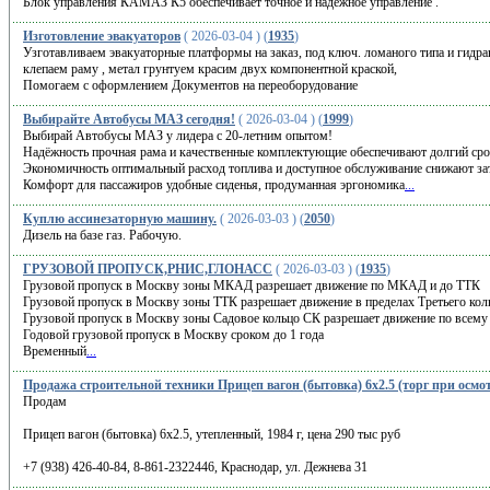
Блок управления КАМАЗ К5 обеспечивает точное и надежное управление .
Изготовление эвакуаторов
( 2026-03-04 ) (
1935
)
Узготавливаем эвакуаторные платформы на заказ, под ключ. ломаного типа и гидр
клепаем раму , метал грунтуем красим двух компонентной краской,
Помогаем с оформлением Документов на переоборудование
Выбирайте Автобусы МАЗ сегодня!
( 2026-03-04 ) (
1999
)
Выбирай Автобусы МАЗ у лидера с 20-летним опытом!
Надёжность прочная рама и качественные комплектующие обеспечивают долгий ср
Экономичность оптимальный расход топлива и доступное обслуживание снижают за
Комфорт для пассажиров удобные сиденья, продуманная эргономика
...
Куплю ассинезаторную машину.
( 2026-03-03 ) (
2050
)
Дизель на базе газ. Рабочую.
ГРУЗОВОЙ ПРОПУСК,РНИС,ГЛОНАСС
( 2026-03-03 ) (
1935
)
Грузовой пропуск в Москву зоны МКАД разрешает движение по МКАД и до ТТК
Грузовой пропуск в Москву зоны ТТК разрешает движение в пределах Третьего кол
Грузовой пропуск в Москву зоны Садовое кольцо СК разрешает движение по всему
Годовой грузовой пропуск в Москву сроком до 1 года
Временный
...
Продажа строительной техники Прицеп вагон (бытовка) 6х2.5 (торг при осмо
Продам
Прицеп вагон (бытовка) 6х2.5, утепленный, 1984 г, цена 290 тыс руб
+7 (938) 426-40-84, 8-861-2322446, Краснодар, ул. Дежнева 31