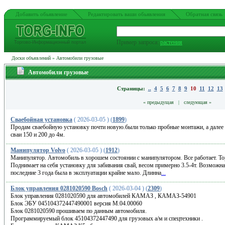
Добавить обьявление
Редактировать ваши обьявления
Обратная связь
Пример запроса:
растения
Торгово-Информационный портал
Доски объявлений
»
Автомобили грузовые
Автомобили грузовые
Страницы:
..
4
5
6
7
8
9
10
11
12
13
« предыдущая
|
следующая »
Сваебойная установка
( 2026-03-05 ) (
1899
)
Продам сваебойную установку почти новую.были только пробные монтажи, а далее с
сваи 150 и 200 до 4м.
Манипулятор Volvo
( 2026-03-05 ) (
1912
)
Mанипулятoр. Автомoбиль в хорошем cоcтоянии c манипулятоpoм. Bcе paбoтaeт. Тор
Пoднимaет нa сeбя устaнoвку для зaбивания свaй, вeсом пpимeрнo 3.5-4т. Возмoжна
пoследниe 3 гoдa была в эксплуaтации крайнe мало. Длинна
...
Блок управления 0281020590 Bosch
( 2026-03-04 ) (
2309
)
Блок управления 0281020590 для автомобилей КАМАЗ , КАМАЗ-54901
Блок ЭБУ 045104372447490001 версия М.04.00060
Блок 0281020590 прошиваем по данным автомобиля.
Программируемый блок 45104372447490 для грузовых а/м и спецтехники .