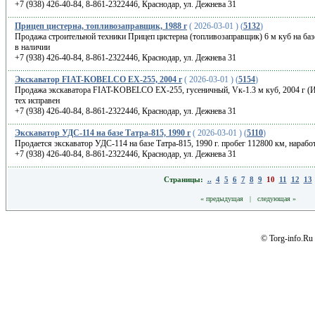
+7 (938) 426-40-84, 8-861-2322446, Краснодар, ул. Дежнева 31
Прицеп цистерна, топливозаправщик, 1988 г
( 2026-03-01 ) (
5132
)
Продажа строительной техники Прицеп цистерна (топливозаправщик) 6 м куб на базе
в наличии
+7 (938) 426-40-84, 8-861-2322446, Краснодар, ул. Дежнева 31
Экскаватор FIAT-KOBELCO EX-255, 2004 г
( 2026-03-01 ) (
5154
)
Продажа экскаватора FIAT-KOBELCO EX-255, гусеничный, Vк-1.3 м куб, 2004 г (Итал
тех исправен
+7 (938) 426-40-84, 8-861-2322446, Краснодар, ул. Дежнева 31
Экскаватор УДС-114 на базе Татра-815, 1990 г
( 2026-03-01 ) (
5110
)
Продается экскаватор УДС-114 на базе Татра-815, 1990 г. пробег 112800 км, наработ
+7 (938) 426-40-84, 8-861-2322446, Краснодар, ул. Дежнева 31
Страницы:
..
4
5
6
7
8
9
10
11
12
13
« предыдущая
|
следующая »
© Torg-info.Ru