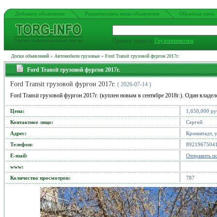
Добавить обьявление
Редактировать ваши обьявления
Обратная связь
Пример запроса:
Грузоперевозки
Торгово-Информационный портал
Доски объявлений
»
Автомобили грузовые
»
Ford Transit грузовой фургон 2017г.
Ford Transit грузовой фургон 2017г.
Ford Transit грузовой фургон 2017г.
( 2026-07-14 )
Ford Transit грузовой фургон 2017г. (куплен новым в сентябре 2018г.). Один владелец
Цена:
1,650,000 ру
Контактное лицо:
Сергей
Адрес:
Кронштадт, у
Телефон:
8921967504
Е-mail:
Отправить п
www:
Количество просмотров:
787