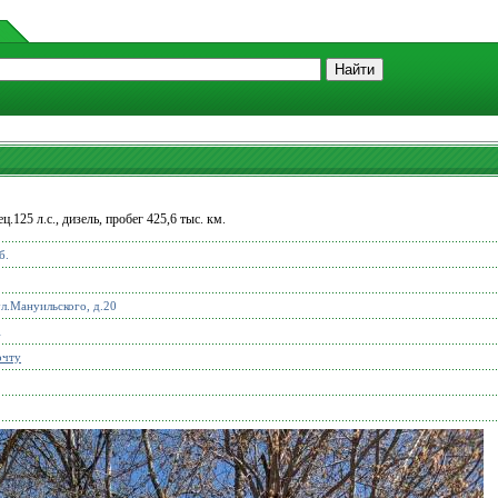
.125 л.с., дизель, пробег 425,6 тыс. км.
б.
л.Мануильского, д.20
1
очту