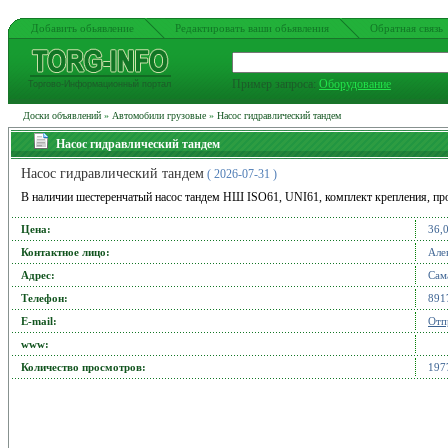
Добавить обьявление
Редактировать ваши обьявления
Обратная связь
Пример запроса:
Оборудование
Торгово-Информационный портал
Доски объявлений
»
Автомобили грузовые
»
Насос гидравлический тандем
Насос гидравлический тандем
Насос гидравлический тандем
( 2026-07-31 )
В наличии шестеренчатый насос тандем НШ ISO61, UNI61, комплект крепления, пр
Цена:
36,
Контактное лицо:
Але
Адрес:
Сам
Телефон:
891
Е-mail:
Отп
www:
Количество просмотров:
197