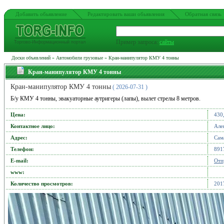
Добавить обьявление
Редактировать ваши обьявления
Обратная связь
Пример запроса:
сайты
Торгово-Информационный портал
Доски объявлений
»
Автомобили грузовые
»
Кран-манипулятор КМУ 4 тонны
Кран-манипулятор КМУ 4 тонны
Кран-манипулятор КМУ 4 тонны
( 2026-07-31 )
Б/у КМУ 4 тонны, эвакуаторные аутригеры (лапы), вылет стрелы 8 метров.
Цена:
430
Контактное лицо:
Але
Адрес:
Сам
Телефон:
891
Е-mail:
Отп
www:
Количество просмотров:
201